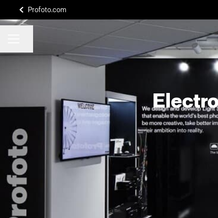
Profoto.com
Share page
CAREER MENU
Electr