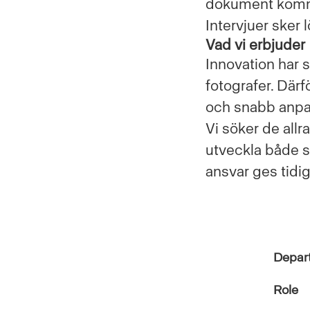
dokument komme
Intervjuer sker 
Vad vi erbjuder
Innovation har s
fotografer. Därf
och snabb anp
Vi söker de all
utveckla både s
ansvar ges tidig
Depar
Role