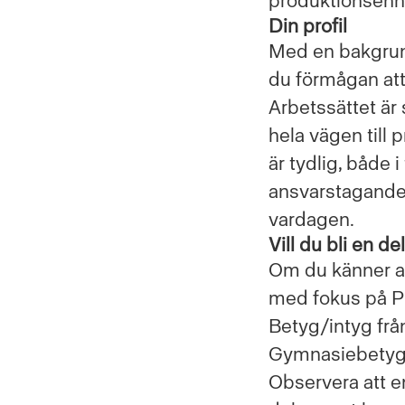
produktionsenhe
Din profil
Med en bakgrund
du förmågan att
Arbetssättet är 
hela vägen till
är tydlig, både 
ansvarstagande, 
vardagen.
Vill du bli en 
Om du känner att
med fokus på P
Betyg/intyg frå
Gymnasiebety
Observera att e