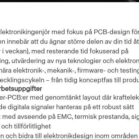
elektronikingenjör med fokus på PCB-design för 
 innebär att du ägnar större delen av din tid å
r i veckan), med resterande tid fokuserad på
ng, utvärdering av nya teknologier och elektro
ära elektronik-, mekanik-, firmware- och testi
cklingscykeln – från tidig konceptfas till prod
rbetsuppgifter
ger‑PCB:er med genomtänkt layout där kraftelek
 digitala signaler hanteras på ett robust sätt
 med avseende på EMC, termisk prestanda, sign
ch tillförlitlighet
n och bidra till elektronikdesign inom område