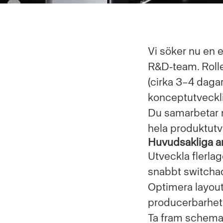
Vi söker nu en 
R&D‑team. Rollen
(cirka 3–4 daga
konceptutveckli
Du samarbetar n
hela produktutve
Huvudsakliga a
Utveckla flerla
snabbt switchade
Optimera layout
producerbarhet o
Ta fram schema