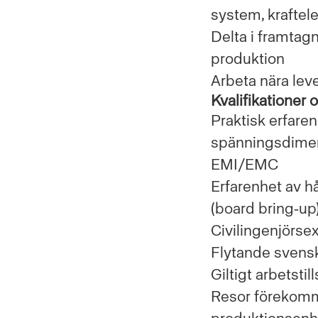
system, kraftele
Delta i framtagn
produktion
Arbeta nära lev
Kvalifikationer
Praktisk erfare
spänningsdimens
EMI/EMC
Erfarenhet av h
(board bring‑up
Civilingenjörse
Flytande svenska
Giltigt arbetstil
Resor förekomme