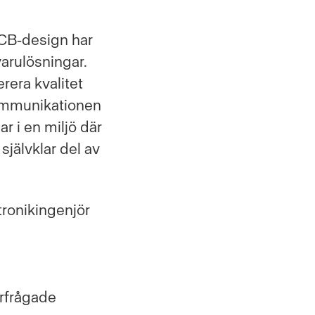
PCB‑design har
arulösningar.
rera kvalitet
 kommunikationen
ar i en miljö där
självklar del av
tronikingenjör
erfrågade