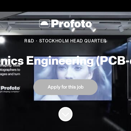
R&D
·
STOCKHOLM HEAD QUARTER
onics Engineering (PCB-
Apply for this job