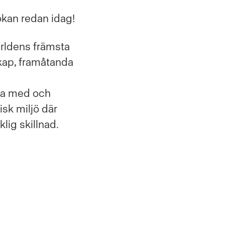
ökan redan idag!
världens främsta
skap, framåtanda
ara med och
sk miljö där
klig skillnad.