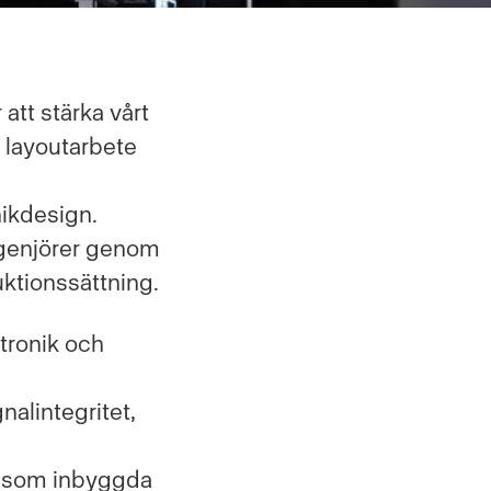
att stärka vårt
t layoutarbete
nikdesign.
ngenjörer genom
uktionssättning.
tronik och
alintegritet,
n som inbyggda