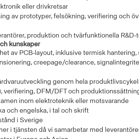
ktronik eller drivkretsar
ing av prototyper, felsökning, verifiering och öv
erantörer, produktion och tvärfunktionella R&D
 och kunskaper
nhet av PCB‑layout, inklusive termisk hantering,
ionering, creepage/clearance, signalintegrit
årdvaruutveckling genom hela produktlivscykel
), verifiering, DFM/DFT och produktionssättnin
xamen inom elektroteknik eller motsvarande
 och engelska, i tal och skrift
lstånd i Sverige
r i tjänsten då vi samarbetar med leverantöre