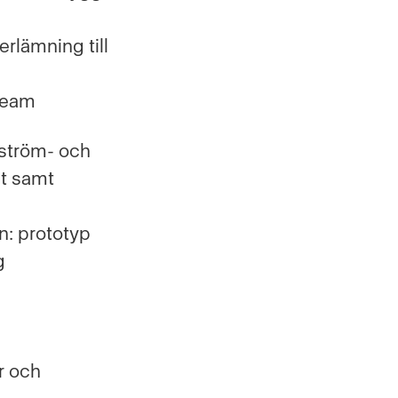
erlämning till
‑team
 ström- och
et samt
n: prototyp
g
r och